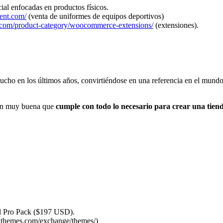
ial enfocadas en productos físicos.
ment.com/
(venta de uniformes de equipos deportivos)
com/product-category/woocommerce-extensions/
(extensiones).
cho en los últimos años, convirtiéndose en una referencia en el mundo
ón muy buena que
cumple con todo lo necesario para crear una tiend
 el Pro Pack ($197 USD).
//ithemes.com/exchange/themes/)