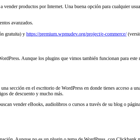
a vender productos por Internet. Una buena opción para cualquier usua
ientos avanzados.
ón gratuita) y
https://premium.wpmudev.org/project/e-commerce/
(versi
WordPress. Aunque los plugins que vimos también funcionan para este 
ga una sección en el escritorio de WordPress en donde tienes acceso a un
códigos de descuento y mucho más.
uscan vender eBooks, audiolibros o cursos a través de su blog o págin
mación. Aunque no es un plugin o tema de WordPress, con Clickbank pue