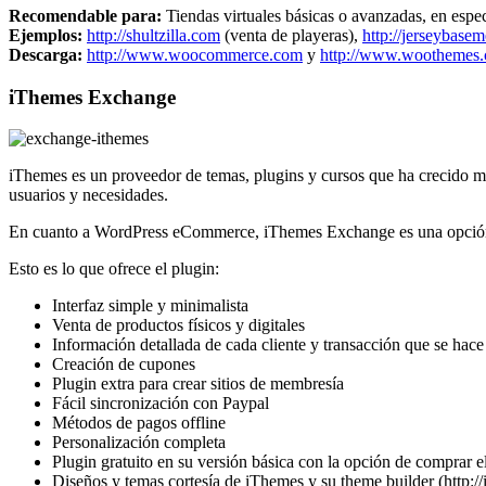
Recomendable para:
Tiendas virtuales básicas o avanzadas, en espec
Ejemplos:
http://shultzilla.com
(venta de playeras),
http://jerseybase
Descarga:
http://www.woocommerce.com
y
http://www.woothemes.
iThemes Exchange
iThemes es un proveedor de temas, plugins y cursos que ha crecido mu
usuarios y necesidades.
En cuanto a WordPress eCommerce, iThemes Exchange es una opci
Esto es lo que ofrece el plugin:
Interfaz simple y minimalista
Venta de productos físicos y digitales
Información detallada de cada cliente y transacción que se hace
Creación de cupones
Plugin extra para crear sitios de membresía
Fácil sincronización con Paypal
Métodos de pagos offline
Personalización completa
Plugin gratuito en su versión básica con la opción de comprar
Diseños y temas cortesía de iThemes y su theme builder (http: