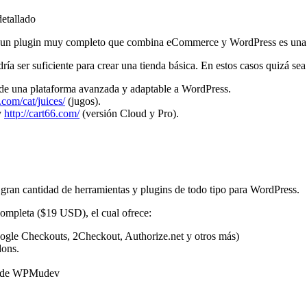
etallado
es un plugin muy completo que combina eCommerce y WordPress es una 
odría ser suficiente para crear una tienda básica. En estos casos qui
de una plataforma avanzada y adaptable a WordPress.
.com/cat/juices/
(jugos).
y
http://cart66.com/
(versión Cloud y Pro).
ran cantidad de herramientas y plugins de todo tipo para WordPress.
completa ($19 USD), el cual ofrece:
oogle Checkouts, 2Checkout, Authorize.net y otros más)
dons.
ns de WPMudev